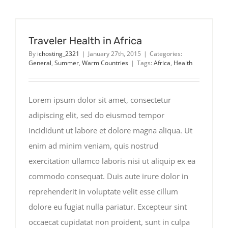
of
the
Week
Traveler Health in Africa
By
ichosting_2321
|
January 27th, 2015
|
Categories:
General
,
Summer
,
Warm Countries
|
Tags:
Africa
,
Health
Lorem ipsum dolor sit amet, consectetur
adipiscing elit, sed do eiusmod tempor
incididunt ut labore et dolore magna aliqua. Ut
enim ad minim veniam, quis nostrud
exercitation ullamco laboris nisi ut aliquip ex ea
commodo consequat. Duis aute irure dolor in
reprehenderit in voluptate velit esse cillum
dolore eu fugiat nulla pariatur. Excepteur sint
occaecat cupidatat non proident, sunt in culpa