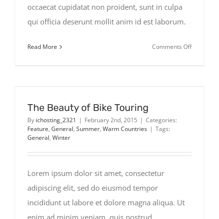
occaecat cupidatat non proident, sunt in culpa
qui officia deserunt mollit anim id est laborum.
on
Read More
Comments Off
Europe
Travel
Guide
2015
The Beauty of Bike Touring
By
ichosting_2321
|
February 2nd, 2015
|
Categories:
Feature
,
General
,
Summer
,
Warm Countries
|
Tags:
General
,
Winter
Lorem ipsum dolor sit amet, consectetur
adipiscing elit, sed do eiusmod tempor
incididunt ut labore et dolore magna aliqua. Ut
enim ad minim veniam, quis nostrud