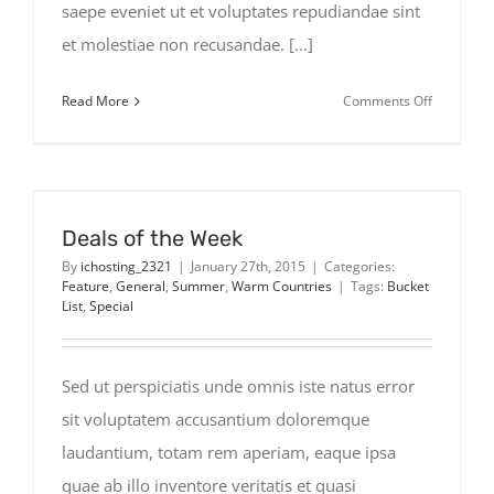
saepe eveniet ut et voluptates repudiandae sint
et molestiae non recusandae. [...]
on
Read More
Comments Off
Traveler’s
Checklist
2015
Deals of the Week
By
ichosting_2321
|
January 27th, 2015
|
Categories:
Feature
,
General
,
Summer
,
Warm Countries
|
Tags:
Bucket
List
,
Special
Sed ut perspiciatis unde omnis iste natus error
sit voluptatem accusantium doloremque
laudantium, totam rem aperiam, eaque ipsa
quae ab illo inventore veritatis et quasi