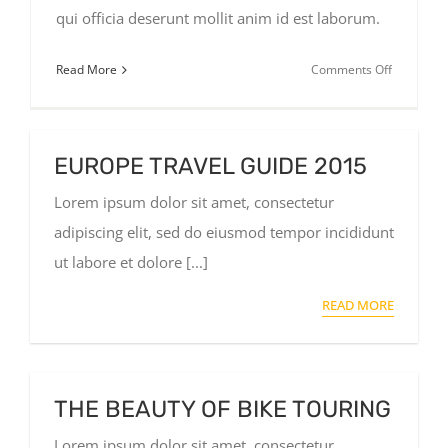
qui officia deserunt mollit anim id est laborum.
on
Read More
Comments Off
Traveler
Health
in
EUROPE TRAVEL GUIDE 2015
Africa
Lorem ipsum dolor sit amet, consectetur
adipiscing elit, sed do eiusmod tempor incididunt
ut labore et dolore [...]
READ MORE
THE BEAUTY OF BIKE TOURING
Lorem ipsum dolor sit amet, consectetur