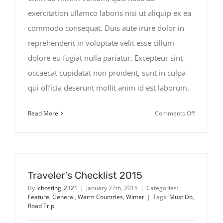
exercitation ullamco laboris nisi ut aliquip ex ea
commodo consequat. Duis aute irure dolor in
reprehenderit in voluptate velit esse cillum
dolore eu fugiat nulla pariatur. Excepteur sint
occaecat cupidatat non proident, sunt in culpa
qui officia deserunt mollit anim id est laborum.
on
Read More
Comments Off
The
Beauty
of
Bike
Touring
Traveler’s Checklist 2015
By
ichosting_2321
|
January 27th, 2015
|
Categories:
Feature
,
General
,
Warm Countries
,
Winter
|
Tags:
Must Do
,
Road Trip